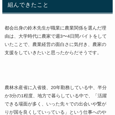
組んできたこと
都会出身の鈴木先生が職業に農業関係を選んだ理
由は、大学時代に農家で週
3
〜
4
日間バイトをして
いたことで、農業経営の面白さに気付き、農家の
支援をしていきたいと思ったからだそうです。
農林水産省に入省後、
20
年勤務している中、半分
か
3
分の
1
程度、地方で暮らしている中で、「活躍
できる場面が多く、いった先々での出会いや繋が
りが国を良くしていっている」という仕事へのや