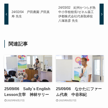
24/03/02 紀州かつらぎ熱
24/02/04 戸田農園 戸田真
中小学校校長/ゼネル薬工
寿 先生
伊都株式会社代表取締役
八塚政彦 先生
関連記事
25/09/06 Sally`s English
25/09/06 なかたにファー
Lesson主宰 神林サリー
ム代表 中谷和紀
2025年9月27日
2025年9月27日