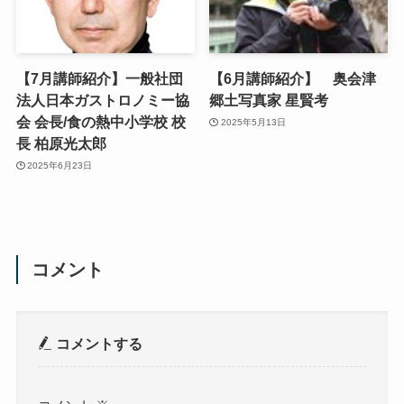
【7月講師紹介】一般社団
【6月講師紹介】 奥会津
法人日本ガストロノミー協
郷土写真家 星賢考
会 会長/食の熱中小学校 校
2025年5月13日
長 柏原光太郎
2025年6月23日
コメント
コメントする